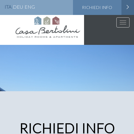
ITA
DEU
ENG
RICHIEDI INFO
Toggle
naviga
RICHIEDI INFO