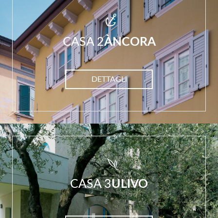
CASA 2
ÀNCORA
DETTAGLI
CASA 3
ULIVO