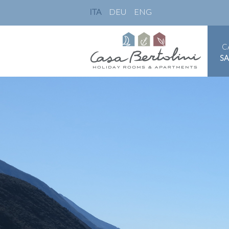
ITA
DEU
ENG
C
S