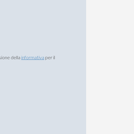
isione della
informativa
per il