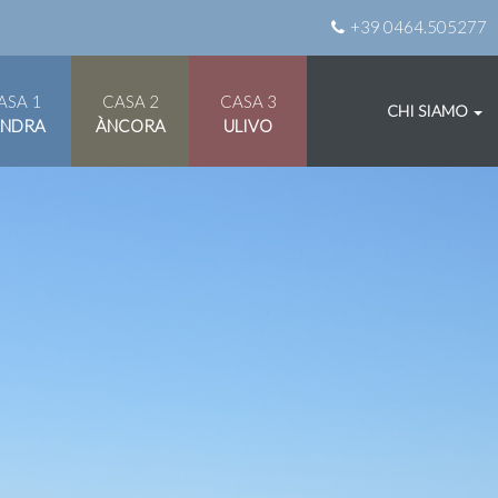
+39 0464.505277
ASA 1
CASA 2
CASA 3
CHI SIAMO
ANDRA
ÀNCORA
ULIVO